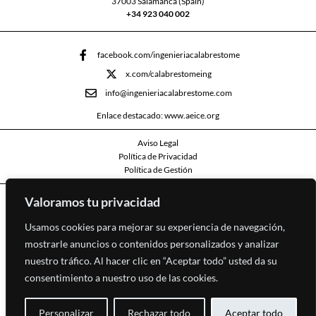
37003 Salamanca (Spain)
+34 923 040 002
facebook.com/ingenieriacalabrestome
x.com/calabrestomeing
info@ingenieriacalabrestome.com
Enlace destacado: www.aeice.org
Aviso Legal
Política de Privacidad
Política de Gestión
Valoramos tu privacidad
FEDER - ICECyL
PROYETOS DE INNOVACIÓN EN EL ÁMBITO TECNOLÓGICO DE LAS PYMES
Usamos cookies para mejorar su experiencia de navegación,
Certificación de Calidad:
mostrarle anuncios o contenidos personalizados y analizar
nuestro tráfico. Al hacer clic en “Aceptar todo” usted da su
consentimiento a nuestro uso de las cookies.
Personalizar
Rechazar todo
Aceptar todo