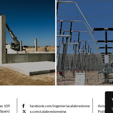
as 109
facebook.com/ingenieriacalabrestome
Aviso Leg
Spain)
x.com/calabrestomeing
Política 